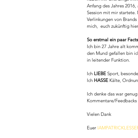
Anfang des Jahres 2016, 
Session mit mir startete
Verlinkungen von Brands f
mich,  euch zukünftig hi
So erstmal ein paar Fact
Ich bin 27 Jahre alt kom
den Mund gefallen bin ich
in leitender Funktion.
Ich 
LIEBE
 Sport, besond
Ich 
HASSE
 Kälte, Ordnun
Ich denke das war genug 
Kommentare/Feedbacks ode
Vielen Dank
Euer 
IAMPATRICKLESSE