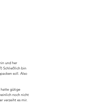
hin und her 
) Schließlich bin 
packen soll. Also 
 hatte gütige 
einlich noch nicht 
r verzeiht es mir. 