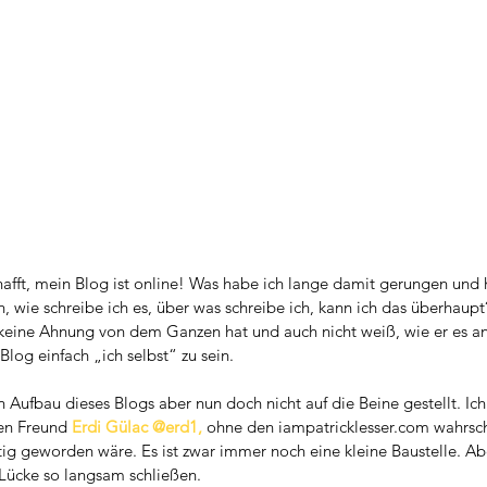
hafft, mein Blog ist online! Was habe ich lange damit gerungen und 
h, wie schreibe ich es, über was schreibe ich, kann ich das überhaupt?
ch keine Ahnung von dem Ganzen hat und auch nicht weiß, wie er es an
log einfach „ich selbst“ zu sein.
 Aufbau dieses Blogs aber nun doch nicht auf die Beine gestellt. Ich
en Freund 
Erdi Gülac @erd1,
 ohne den iampatricklesser.com wahrsch
tig geworden wäre. Es ist zwar immer noch eine kleine Baustelle. Abe
e Lücke so langsam schließen.