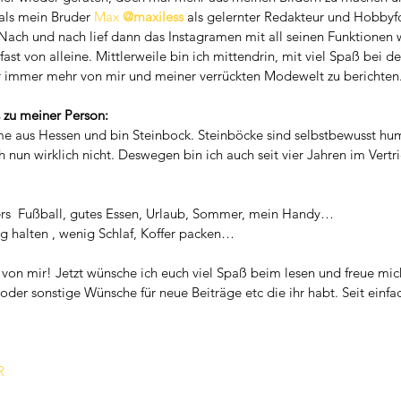
als mein Bruder 
Max 
@maxiless
 als gelernter Redakteur und Hobbyfo
. Nach und nach lief dann das Instagramen mit all seinen Funktionen 
ast von alleine. Mittlerweile bin ich mittendrin, mit viel Spaß bei d
er immer mehr von mir und meiner verrückten Modewelt zu berichten
s zu meiner Person:
me aus Hessen und bin Steinbock. Steinböcke sind selbstbewusst hum
 nun wirklich nicht. Deswegen bin ich auch seit vier Jahren im Vertri
ers  Fußball, gutes Essen, Urlaub, Sommer, mein Handy…
g halten , wenig Schlaf, Koffer packen…
von mir! Jetzt wünsche ich euch viel Spaß beim lesen und freue mich
r sonstige Wünsche für neue Beiträge etc die ihr habt. Seit einfa
R