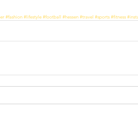
ser
#fashion
#lifestyle
#football
#hessen
#travel
#sports
#fitness
#ins