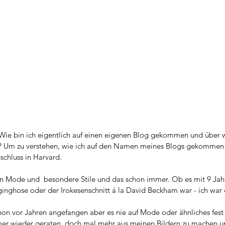
Wie bin ich eigentlich auf einen eigenen Blog gekommen und über 
en? Um zu verstehen, wie ich auf den Namen meines Blogs gekommen 
chluss in Harvard.  
t in Mode und  besondere Stile und das schon immer. Ob es mit 9 Jah
nghose oder der Irokesenschnitt á la David Beckham war - ich war 
hon vor Jahren angefangen aber es nie auf Mode oder ähnliches fes
mer wieder geraten, doch mal mehr aus meinen Bildern zu machen un