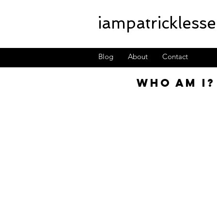
iampatricklesse
Blog
About
Contact
Who am I?