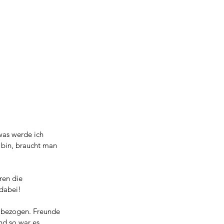
was werde ich 
bin, braucht man 
ren die 
dabei! 
t bezogen. Freunde 
d so war es 