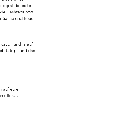
tograf die erste 
wie Hashtags bzw. 
er Sache und freue 
.
orvoll und ja auf 
eb tätig – und das 
 auf eure 
ch offen…